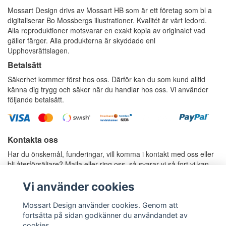
Mossart Design drivs av Mossart HB som är ett företag som bl a
digitaliserar Bo Mossbergs illustrationer. Kvalitét är vårt ledord.
Alla reproduktioner motsvarar en exakt kopia av originalet vad
gäller färger. Alla produkterna är skyddade enl
Upphovsrättslagen.
Betalsätt
Säkerhet kommer först hos oss. Därför kan du som kund alltid
känna dig trygg och säker när du handlar hos oss. Vi använder
följande betalsätt.
Kontakta oss
Har du önskemål, funderingar, vill komma i kontakt med oss eller
bli återförsäljare? Maila eller ring oss, så svarar vi så fort vi kan.
E-postadress:
info@mossartdesign.se
Telefon: 070-787 37 36, Anders Mossberg
Vi använder cookies
Telefon: 070-424 80 77, Rosie Mossberg
Mossart Design använder cookies. Genom att
fortsätta på sidan godkänner du användandet av
cookies.