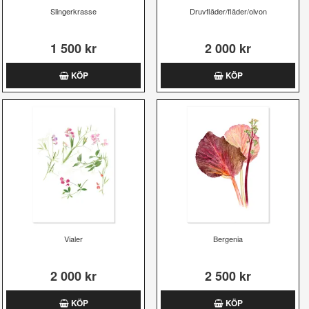
Slingerkrasse
Druvfläder/fläder/olvon
1 500 kr
2 000 kr
KÖP
KÖP
Vialer
Bergenia
2 000 kr
2 500 kr
KÖP
KÖP