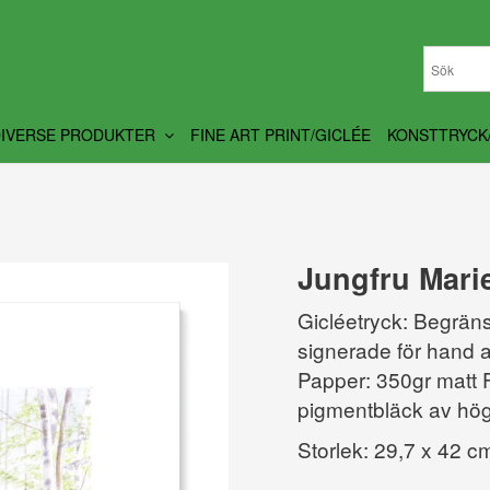
DIVERSE PRODUKTER
FINE ART PRINT/GICLÉE
KONSTTRYCK
Jungfru Marie
Gicléetryck: Begrä
signerade för hand 
Papper: 350gr matt F
pigmentbläck av hög
Storlek: 29,7 x 42 c