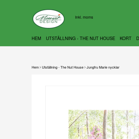
Inkl. moms
HEM
UTSTÄLLNING - THE NUT HOUSE
KORT
Hem
Utställning - The Nut House
Jungfru Marie nycklar