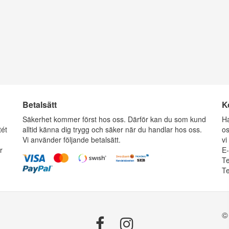
Betalsätt
K
g
Säkerhet kommer först hos oss. Därför kan du som kund
Ha
tét
alltid känna dig trygg och säker när du handlar hos oss.
os
Vi använder följande betalsätt.
vi
r
E
Te
Te
©