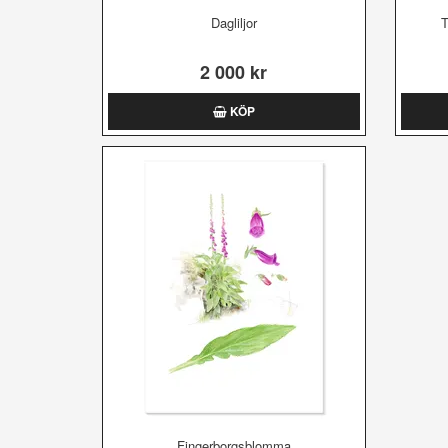
Dagliljor
T
2 000 kr
KÖP
Fingerborgsblomma