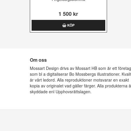
1 500 kr
KÖP
Om oss
Mossart Design drivs av Mossart HB som är ett företa
som bl a digitaliserar Bo Mossbergs illustrationer. Kvali
är vårt ledord. Alla reproduktioner motsvarar en exakt
kopia av originalet vad gäller färger. Alla produkterna ä
skyddade enl Upphovsrättslagen.