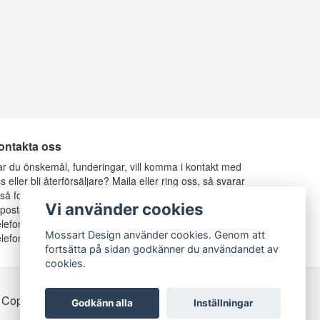
ontakta oss
r du önskemål, funderingar, vill komma i kontakt med
s eller bli återförsäljare? Maila eller ring oss, så svarar
 så fort vi kan.
Vi använder cookies
-postadress:
info@mossartdesign.se
lefon: 070-787 37 36, Anders Mossberg
Mossart Design använder cookies. Genom att
lefon: 070-424 80 77, Rosie Mossberg
fortsätta på sidan godkänner du användandet av
cookies.
 Copyright Mossart Design
Godkänn alla
Inställningar