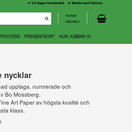
3-5 dagar leveranstid.
Betala med Faktura
Kontakt
Köpvillkor
/POSTERS
PRESENTKORT
HUR JOBBAR VI
 nycklar
nsad upplaga, numrerade och
av Bo Mossberg.
ine Art Paper av högsta kvalité och
sta klass.
m