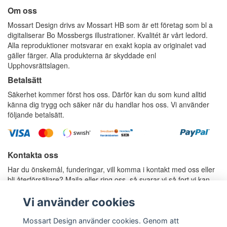
Om oss
Mossart Design drivs av Mossart HB som är ett företag som bl a
digitaliserar Bo Mossbergs illustrationer. Kvalitét är vårt ledord.
Alla reproduktioner motsvarar en exakt kopia av originalet vad
gäller färger. Alla produkterna är skyddade enl
Upphovsrättslagen.
Betalsätt
Säkerhet kommer först hos oss. Därför kan du som kund alltid
känna dig trygg och säker när du handlar hos oss. Vi använder
följande betalsätt.
Kontakta oss
Har du önskemål, funderingar, vill komma i kontakt med oss eller
bli återförsäljare? Maila eller ring oss, så svarar vi så fort vi kan.
E-postadress:
info@mossartdesign.se
Telefon: 070-787 37 36, Anders Mossberg
Vi använder cookies
Telefon: 070-424 80 77, Rosie Mossberg
Mossart Design använder cookies. Genom att