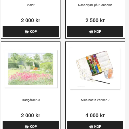
Vialer
Nässelfjäril på rudbeckia
2 000 kr
2 500 kr
KÖP
KÖP
Trädgården 3
Mina bästa vänner 2
2 000 kr
4 000 kr
KÖP
KÖP