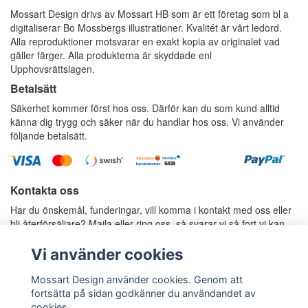
Mossart Design drivs av Mossart HB som är ett företag som bl a
digitaliserar Bo Mossbergs illustrationer. Kvalitét är vårt ledord.
Alla reproduktioner motsvarar en exakt kopia av originalet vad
gäller färger. Alla produkterna är skyddade enl
Upphovsrättslagen.
Betalsätt
Säkerhet kommer först hos oss. Därför kan du som kund alltid
känna dig trygg och säker när du handlar hos oss. Vi använder
följande betalsätt.
Kontakta oss
Har du önskemål, funderingar, vill komma i kontakt med oss eller
bli återförsäljare? Maila eller ring oss, så svarar vi så fort vi kan.
E-postadress:
info@mossartdesign.se
Telefon: 070-787 37 36, Anders Mossberg
Vi använder cookies
Telefon: 070-424 80 77, Rosie Mossberg
Mossart Design använder cookies. Genom att
fortsätta på sidan godkänner du användandet av
cookies.