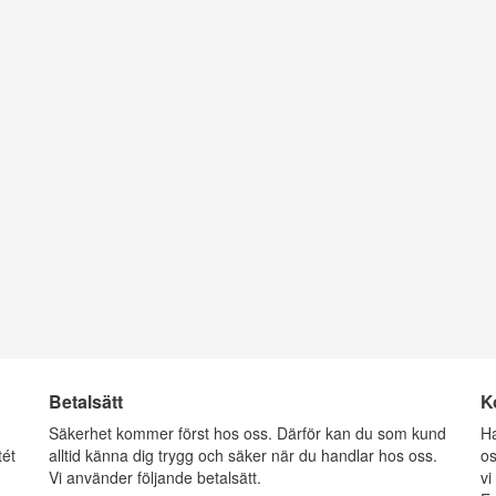
Betalsätt
K
g
Säkerhet kommer först hos oss. Därför kan du som kund
Ha
tét
alltid känna dig trygg och säker när du handlar hos oss.
os
Vi använder följande betalsätt.
vi