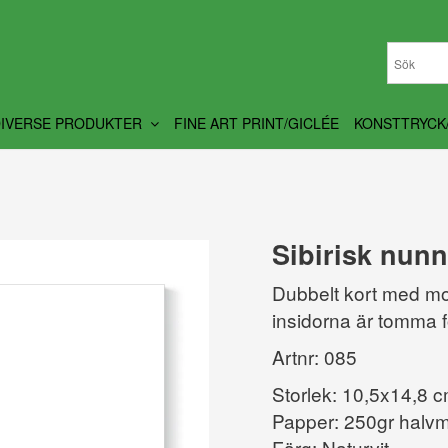
DIVERSE PRODUKTER
FINE ART PRINT/GICLÉE
KONSTTRYCK
Sibirisk nunn
Dubbelt kort med mo
insidorna är tomma f
Artnr: 085
Storlek: 10,5x14,8 
Papper: 250gr halvm
Färg: Naturvit