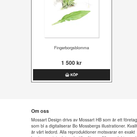
Fingerborgsblomma
1 500 kr
KÖP
Om oss
Mossart Design drivs av Mossart HB som är ett företa
som bl a digitaliserar Bo Mossbergs illustrationer. Kvali
är vårt ledord. Alla reproduktioner motsvarar en exakt