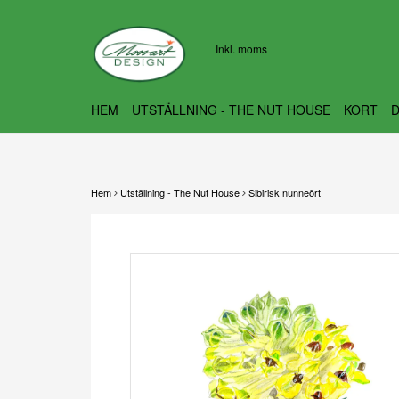
Inkl. moms
HEM
UTSTÄLLNING - THE NUT HOUSE
KORT
Hem
Utställning - The Nut House
Sibirisk nunneört