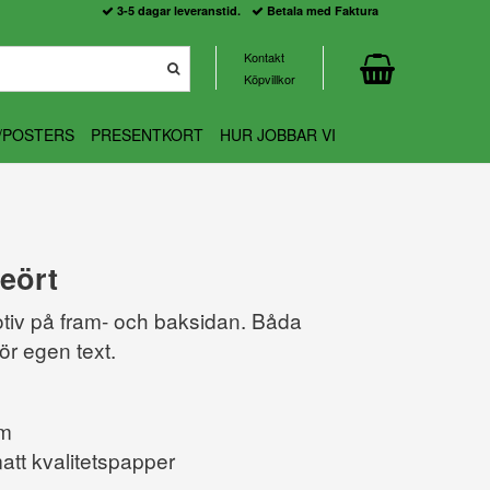
3-5 dagar leveranstid.
Betala med Faktura
Kontakt
Köpvillkor
/POSTERS
PRESENTKORT
HUR JOBBAR VI
eört
tiv på fram- och baksidan. Båda
ör egen text.
cm
att kvalitetspapper