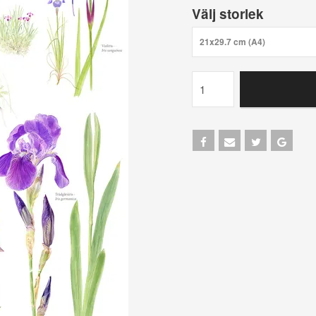
Välj storlek
21x29.7 cm (A4)