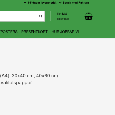
3-5 dagar leveranstid.
Betala med Faktura
Kontakt
Köpvillkor
/POSTERS
PRESENTKORT
HUR JOBBAR VI
 (A4), 30x40 cm, 40x60 cm
valitetspapper.