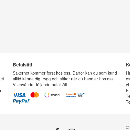
Betalsätt
K
g
Säkerhet kommer först hos oss. Därför kan du som kund
Ha
tét
alltid känna dig trygg och säker när du handlar hos oss.
os
Vi använder följande betalsätt.
vi
r
E
Te
Te
©