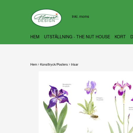
Inkl. moms
HEM
UTSTÄLLNING - THE NUT HOUSE
KORT
Hem
Konsttryck/Posters
Irisar