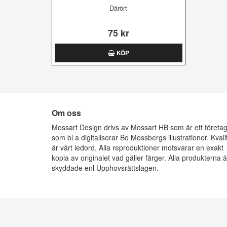
Dårört
75 kr
KÖP
Om oss
Mossart Design drivs av Mossart HB som är ett företa
som bl a digitaliserar Bo Mossbergs illustrationer. Kvali
är vårt ledord. Alla reproduktioner motsvarar en exakt
kopia av originalet vad gäller färger. Alla produkterna ä
skyddade enl Upphovsrättslagen.