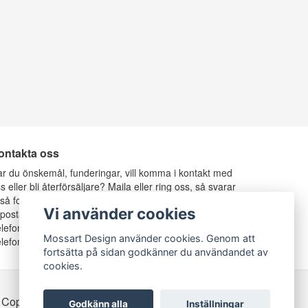
ontakta oss
r du önskemål, funderingar, vill komma i kontakt med
s eller bli återförsäljare? Maila eller ring oss, så svarar
 så fort vi kan.
Vi använder cookies
-postadress:
info@mossartdesign.se
lefon: 070-787 37 36, Anders Mossberg
Mossart Design använder cookies. Genom att
lefon: 070-424 80 77, Rosie Mossberg
fortsätta på sidan godkänner du användandet av
cookies.
 Copyright Mossart Design
Godkänn alla
Inställningar