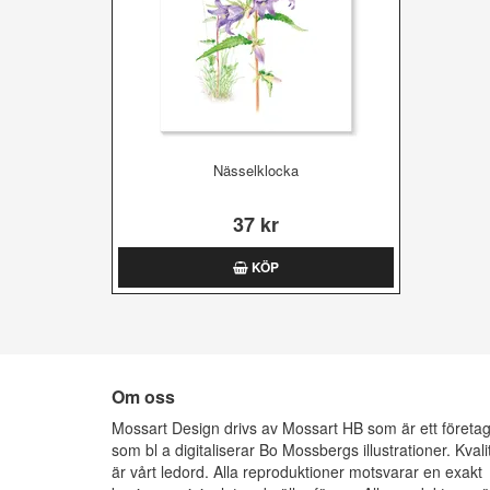
Nässelklocka
37 kr
KÖP
Om oss
Mossart Design drivs av Mossart HB som är ett företa
som bl a digitaliserar Bo Mossbergs illustrationer. Kvali
är vårt ledord. Alla reproduktioner motsvarar en exakt