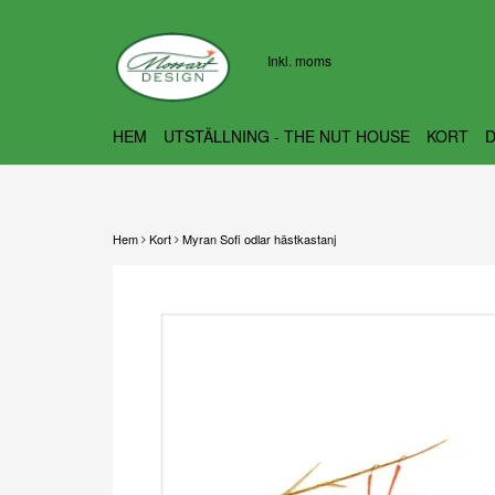
Inkl. moms
HEM
UTSTÄLLNING - THE NUT HOUSE
KORT
Hem
Kort
Myran Sofi odlar hästkastanj