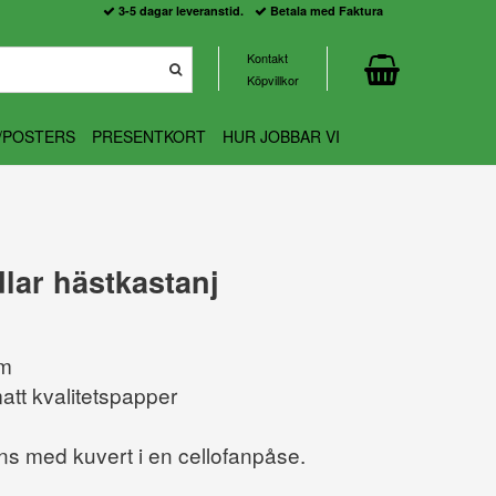
3-5 dagar leveranstid.
Betala med Faktura
Kontakt
Köpvillkor
/POSTERS
PRESENTKORT
HUR JOBBAR VI
lar hästkastanj
cm
att kvalitetspapper
ns med kuvert i en cellofanpåse.