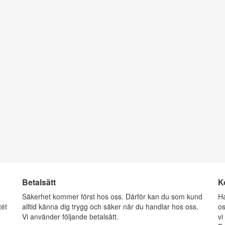
Betalsätt
K
g
Säkerhet kommer först hos oss. Därför kan du som kund
Ha
tét
alltid känna dig trygg och säker när du handlar hos oss.
os
Vi använder följande betalsätt.
vi