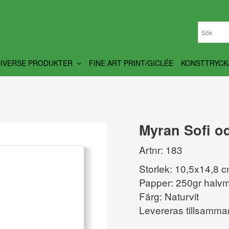
DIVERSE PRODUKTER
FINE ART PRINT/GICLÉE
KONSTTRYCK
Myran Sofi od
Artnr: 183
Storlek: 10,5x14,8 
Papper: 250gr halvm
Färg: Naturvit
Levereras tillsamma