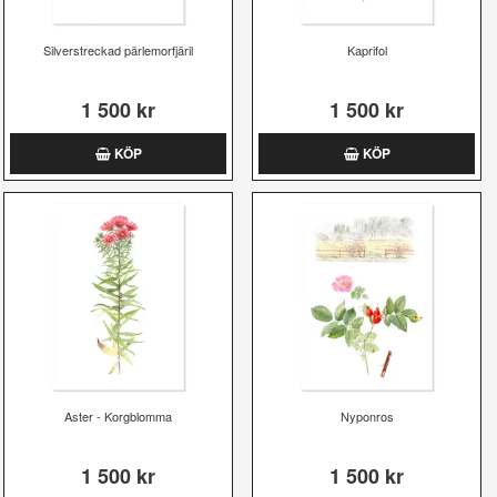
Silverstreckad pärlemorfjäril
Kaprifol
1 500 kr
1 500 kr
KÖP
KÖP
Aster - Korgblomma
Nyponros
1 500 kr
1 500 kr