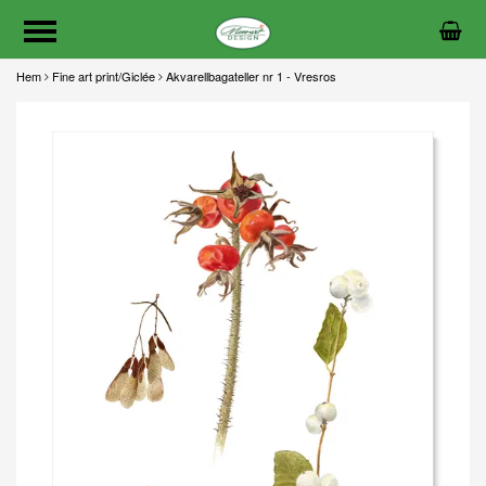
Hem
Fine art print/Giclée
Akvarellbagateller nr 1 - Vresros