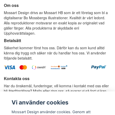
Om oss
Mossart Design drivs av Mossart HB som är ett företag som bl a
digitaliserar Bo Mossbergs illustrationer. Kvalitét är vårt ledord.
Alla reproduktioner motsvarar en exakt kopia av originalet vad
gäller färger. Alla produkterna är skyddade enl
Upphovsrättslagen.
Betalsätt
Säkerhet kommer först hos oss. Därför kan du som kund alltid
känna dig trygg och säker när du handlar hos oss. Vi använder
följande betalsätt.
Kontakta oss
Har du önskemål, funderingar, vill komma i kontakt med oss eller
bli återförsäljare? Maila eller ring oss, så svarar vi så fort vi kan.
E-postadress:
info@mossartdesign.se
Telefon: 070-787 37 36, Anders Mossberg
Vi använder cookies
Telefon: 070-424 80 77, Rosie Mossberg
Mossart Design använder cookies. Genom att