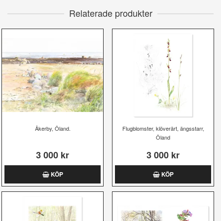
Relaterade produkter
Åkerby, Öland.
Flugblomster, klöverärt, ängsstarr,
Öland
3 000 kr
3 000 kr
KÖP
KÖP