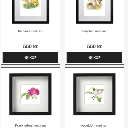
Kantarell med ram
Karljohan med ram
550 kr
550 kr
KÖP
KÖP
Frankfurtros med ram
Äppelblom med ram